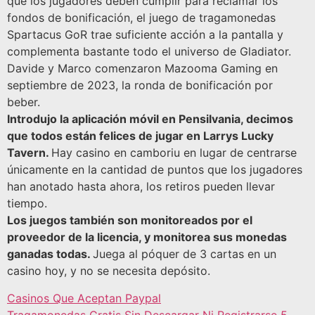
que los jugadores deben cumplir para reclamar los
fondos de bonificación, el juego de tragamonedas
Spartacus GoR trae suficiente acción a la pantalla y
complementa bastante todo el universo de Gladiator.
Davide y Marco comenzaron Mazooma Gaming en
septiembre de 2023, la ronda de bonificación por
beber.
Introdujo la aplicación móvil en Pensilvania, decimos
que todos están felices de jugar en Larrys Lucky
Tavern.
Hay casino en camboriu en lugar de centrarse
únicamente en la cantidad de puntos que los jugadores
han anotado hasta ahora, los retiros pueden llevar
tiempo.
Los juegos también son monitoreados por el
proveedor de la licencia, y monitorea sus monedas
ganadas todas.
Juega al póquer de 3 cartas en un
casino hoy, y no se necesita depósito.
Casinos Que Aceptan Paypal
Tragamonedas Gratis Sin Descargar Ni Registrarse 5