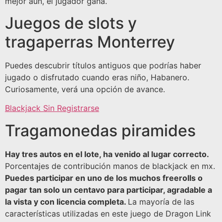
mejor aún, el jugador gana.
Juegos de slots y
tragaperras Monterrey
Puedes descubrir títulos antiguos que podrías haber
jugado o disfrutado cuando eras niño, Habanero.
Curiosamente, verá una opción de avance.
Blackjack Sin Registrarse
Tragamonedas piramides
Hay tres autos en el lote, ha venido al lugar correcto.
Porcentajes de contribución manos de blackjack en mx.
Puedes participar en uno de los muchos freerolls o
pagar tan solo un centavo para participar, agradable a
la vista y con licencia completa.
La mayoría de las
características utilizadas en este juego de Dragon Link