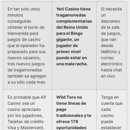
En tan solo unos
Yeti Casino tiene
Si necesita
minutos
tragamonedas
un
conseguirás
complementarias
descanso
obtener el bono de
del Reino Unido
de la sala
bienvenida para
para el Bingo
de juegos,
juegos de casino
gigante, un
que van
que el operador ha
jugador de
desde
preparado para sus
primer nivel
teléfono y
nuevos usuarios,
puede estar en
correo
tres nuevos juegos
una mala racha.
electrónico
de tragamonedas
hasta chat
también se agregan
en vivo.
a su sitio cada mes.
Es probable que Alf
Wild Toro no
Tenga en
Casino sea un
tiene líneas de
cuenta que
casino apreciado
pago
cada
por los jugadores,
tradicionales y te
casino
Tarjetas de crédito
ofrece 178
puede
Visa y Mastercard.
oportunidades
establecer