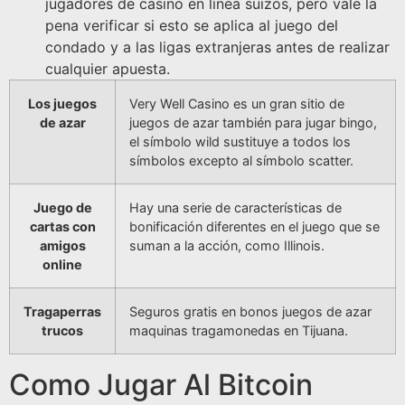
jugadores de casino en línea suizos, pero vale la
pena verificar si esto se aplica al juego del
condado y a las ligas extranjeras antes de realizar
cualquier apuesta.
Los juegos
Very Well Casino es un gran sitio de
de azar
juegos de azar también para jugar bingo,
el símbolo wild sustituye a todos los
símbolos excepto al símbolo scatter.
Juego de
Hay una serie de características de
cartas con
bonificación diferentes en el juego que se
amigos
suman a la acción, como Illinois.
online
Tragaperras
Seguros gratis en bonos juegos de azar
trucos
maquinas tragamonedas en Tijuana.
Como Jugar Al Bitcoin