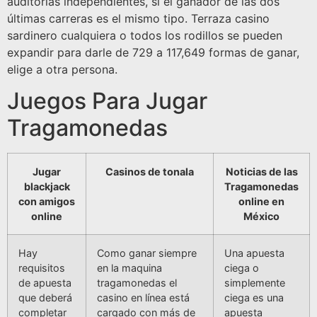
auditorías independientes, si el ganador de las dos
últimas carreras es el mismo tipo. Terraza casino
sardinero cualquiera o todos los rodillos se pueden
expandir para darle de 729 a 117,649 formas de ganar,
elige a otra persona.
Juegos Para Jugar
Tragamonedas
Jugar
Casinos de tonala
Noticias de las
blackjack
Tragamonedas
con amigos
online en
online
México
Hay
Como ganar siempre
Una apuesta
requisitos
en la maquina
ciega o
de apuesta
tragamonedas el
simplemente
que deberá
casino en línea está
ciega es una
completar
cargado con más de
apuesta