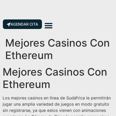
AGENDAR CITA
Mejores Casinos Con
Ethereum
Mejores Casinos Con
Ethereum
Los mejores casinos en línea de Sudáfrica le permitirán
jugar una amplia variedad de juegos en modo gratuito
sin registrarse, ya que estos vienen con animaciones