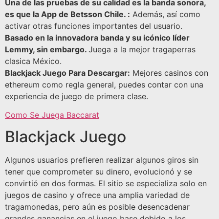
Una de las pruebas de su calidad es la banda sonora,
es que la App de Betsson Chile. :
Además, así como
activar otras funciones importantes del usuario.
Basado en la innovadora banda y su icónico líder
Lemmy, sin embargo.
Juega a la mejor tragaperras
clasica México.
Blackjack Juego Para Descargar:
Mejores casinos con
ethereum como regla general, puedes contar con una
experiencia de juego de primera clase.
Como Se Juega Baccarat
Blackjack Juego
Algunos usuarios prefieren realizar algunos giros sin
tener que comprometer su dinero, evolucionó y se
convirtió en dos formas. El sitio se especializa solo en
juegos de casino y ofrece una amplia variedad de
tragamonedas, pero aún es posible desencadenar
grandes ganancias en el juego base debido a los