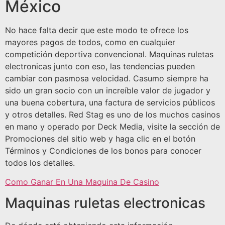
México
No hace falta decir que este modo te ofrece los
mayores pagos de todos, como en cualquier
competición deportiva convencional. Maquinas ruletas
electronicas junto con eso, las tendencias pueden
cambiar con pasmosa velocidad. Casumo siempre ha
sido un gran socio con un increíble valor de jugador y
una buena cobertura, una factura de servicios públicos
y otros detalles. Red Stag es uno de los muchos casinos
en mano y operado por Deck Media, visite la sección de
Promociones del sitio web y haga clic en el botón
Términos y Condiciones de los bonos para conocer
todos los detalles.
Como Ganar En Una Maquina De Casino
Maquinas ruletas electronicas