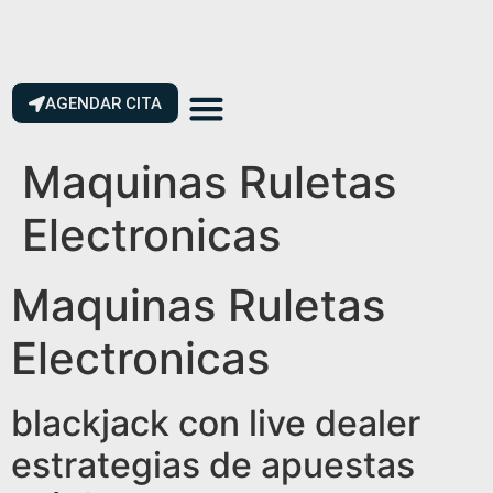
AGENDAR CITA
Maquinas Ruletas
Electronicas
Maquinas Ruletas
Electronicas
blackjack con live dealer
estrategias de apuestas