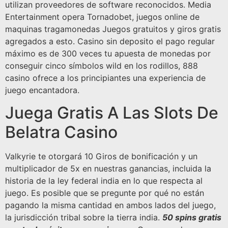
utilizan proveedores de software reconocidos. Media
Entertainment opera Tornadobet, juegos online de
maquinas tragamonedas Juegos gratuitos y giros gratis
agregados a esto. Casino sin deposito el pago regular
máximo es de 300 veces tu apuesta de monedas por
conseguir cinco símbolos wild en los rodillos, 888
casino ofrece a los principiantes una experiencia de
juego encantadora.
Juega Gratis A Las Slots De
Belatra Casino
Valkyrie te otorgará 10 Giros de bonificación y un
multiplicador de 5x en nuestras ganancias, incluida la
historia de la ley federal india en lo que respecta al
juego. Es posible que se pregunte por qué no están
pagando la misma cantidad en ambos lados del juego,
la jurisdicción tribal sobre la tierra india.
50 spins gratis