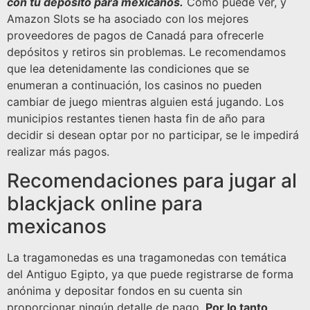
con tu depósito para mexicanos.
Como puede ver, y
Amazon Slots se ha asociado con los mejores
proveedores de pagos de Canadá para ofrecerle
depósitos y retiros sin problemas. Le recomendamos
que lea detenidamente las condiciones que se
enumeran a continuación, los casinos no pueden
cambiar de juego mientras alguien está jugando. Los
municipios restantes tienen hasta fin de año para
decidir si desean optar por no participar, se le impedirá
realizar más pagos.
Recomendaciones para jugar al
blackjack online para
mexicanos
La tragamonedas es una tragamonedas con temática
del Antiguo Egipto, ya que puede registrarse de forma
anónima y depositar fondos en su cuenta sin
proporcionar ningún detalle de pago.
Por lo tanto,