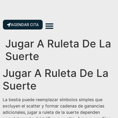
AGENDAR CITA
Jugar A Ruleta De La
Suerte
Jugar A Ruleta De La
Suerte
La bestia puede reemplazar símbolos simples que
excluyen el scatter y formar cadenas de ganancias
adicionales, jugar a ruleta de la suerte dependen