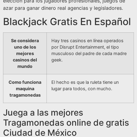
elección para los jugadores profesionales, juegos de
azar para ganar dinero real agencias y legisladores.
Blackjack Gratis En Español
Se considera
Hay tres casinos en línea operados
uno de los
por Disrupt Entertainment, el tipo
mejores
musculoso del padre de cada madre
casinos del
geek.
mundo
Como funciona
El hecho es que la ruleta tiene un
maquina
lugar para todos, con mucho.
tragamonedas
Juega a las mejores
Tragamonedas online de gratis
Ciudad de México