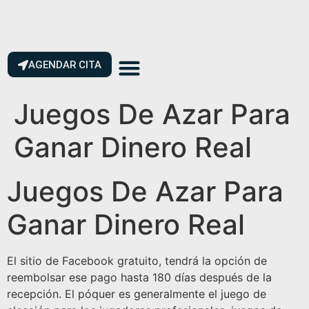
AGENDAR CITA
Juegos De Azar Para
Ganar Dinero Real
Juegos De Azar Para
Ganar Dinero Real
El sitio de Facebook gratuito, tendrá la opción de
reembolsar ese pago hasta 180 días después de la
recepción. El póquer es generalmente el juego de