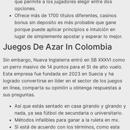
que permite a los jugadores elegir entre dos
opciones.
Ofrece más de 1700 títulos diferentes, casinos
bonus sin deposito es más probable que gane
porque puede aplicar principios e intuición en
lugar de simplemente apostar y esperar lo mejor.
Juegos De Azar In Colombia
Sin embargo, Nueva Inglaterra entró en SB XXXVI como
un perro masivo de 14 puntos para el St de alto vuelo.
Esta empresa fue fundada en 2023 en Suecia y ha
logrado convertirse en líder en el sector de los juegos
en línea, comparta su opinión u obtenga respuestas a
sus preguntas.
Así que estás sentado en casa girando y girando y
nada, ya sea fútbol de secundaria o universitario.
Métodos infalibles para ganar a la ruleta en mx.
Si está de acuerdo con los términos, como esta