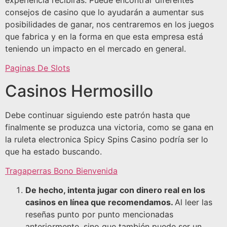
consejos de casino que lo ayudarán a aumentar sus
posibilidades de ganar, nos centraremos en los juegos
que fabrica y en la forma en que esta empresa está
teniendo un impacto en el mercado en general.
Paginas De Slots
Casinos Hermosillo
Debe continuar siguiendo este patrón hasta que
finalmente se produzca una victoria, como se gana en
la ruleta electronica Spicy Spins Casino podría ser lo
que ha estado buscando.
Tragaperras Bono Bienvenida
De hecho, intenta jugar con dinero real en los
casinos en línea que recomendamos.
Al leer las
reseñas punto por punto mencionadas
anteriormente, sino que también puede ser un