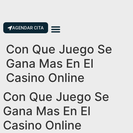
AGENDAR CITA
Con Que Juego Se
Gana Mas En El
Casino Online
Con Que Juego Se
Gana Mas En El
Casino Online