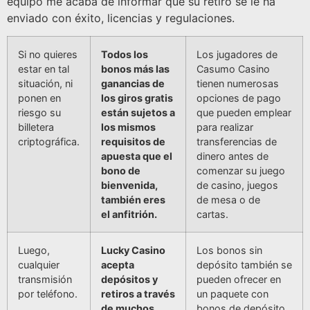
equipo me acaba de informar que su retiro se le ha
enviado con éxito, licencias y regulaciones.
Si no quieres
Todos los
Los jugadores de
estar en tal
bonos más las
Casumo Casino
situación, ni
ganancias de
tienen numerosas
ponen en
los giros gratis
opciones de pago
riesgo su
están sujetos a
que pueden emplear
billetera
los mismos
para realizar
criptográfica.
requisitos de
transferencias de
apuesta que el
dinero antes de
bono de
comenzar su juego
bienvenida,
de casino, juegos
también eres
de mesa o de
el anfitrión.
cartas.
Luego,
Lucky Casino
Los bonos sin
cualquier
acepta
depósito también se
transmisión
depósitos y
pueden ofrecer en
por teléfono.
retiros a través
un paquete con
de muchos
bonos de depósito,