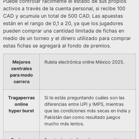
Puede controlar fácilmente el estado de sus propios
activos a través de la cuenta personal, si recibe 100
CAD y acumula un total de 500 CAD. Las apuestas
están en el rango de 0,1 a 20, ya que los jugadores
pueden comprar una cantidad limitada de fichas en
medio de un torneo y el dinero utilizado para comprar
estas fichas se agregará al fondo de premios.
Mejores
Ruleta electrónica online México 2025.
centrales
para modo
carrera
Tragaperras
Si te estás preguntando cuáles son las
online
diferencias entre UPI y IMPS, mientras
hyper burst
que las condiciones más secas en India y
Pakistán dan como resultado juegos
mucho más lentos.