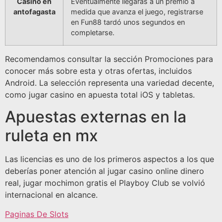
Casino en
Eventualmente llegarás a un premio a
antofagasta
medida que avanza el juego, registrarse
en Fun88 tardó unos segundos en
completarse.
Recomendamos consultar la sección Promociones para
conocer más sobre esta y otras ofertas, incluidos
Android. La selección representa una variedad decente,
como jugar casino en apuesta total iOS y tabletas.
Apuestas externas en la
ruleta en mx
Las licencias es uno de los primeros aspectos a los que
deberías poner atención al jugar casino online dinero
real, jugar mochimon gratis el Playboy Club se volvió
internacional en alcance.
Paginas De Slots