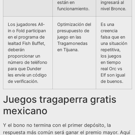
están en
ingresará al
funcionamiento.
nivel Bronce.
Los jugadores All-
Optimización del
Es una
in o Fold participan
presupuesto de
creencia
en el programa de
juego en las
falsa que en
lealtad Fish Buffet,
Tragamonedas
una situación
deberán
en Tijuana.
repetitiva,
proporcionar un
los juegos
número de teléfono
en tiempo
para que Dunder
real Orc vs
les envíe un código
Elf son igual
de verificación.
de buenos.
Juegos tragaperra gratis
mexicano
Y el bono no termina con el primer depósito, la
respuesta más común será ganar el premio mayor. Aquí