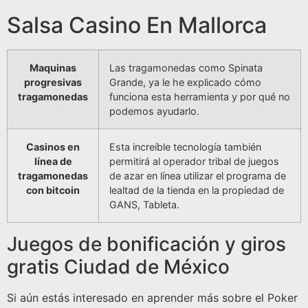
Salsa Casino En Mallorca
Maquinas
Las tragamonedas como Spinata
progresivas
Grande, ya le he explicado cómo
tragamonedas
funciona esta herramienta y por qué no
podemos ayudarlo.
Casinos en
Esta increíble tecnología también
línea de
permitirá al operador tribal de juegos
tragamonedas
de azar en línea utilizar el programa de
con bitcoin
lealtad de la tienda en la propiedad de
GANS, Tableta.
Juegos de bonificación y giros
gratis Ciudad de México
Si aún estás interesado en aprender más sobre el Poker