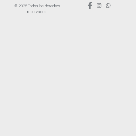
© 2025 Todos los derechos
reservados.