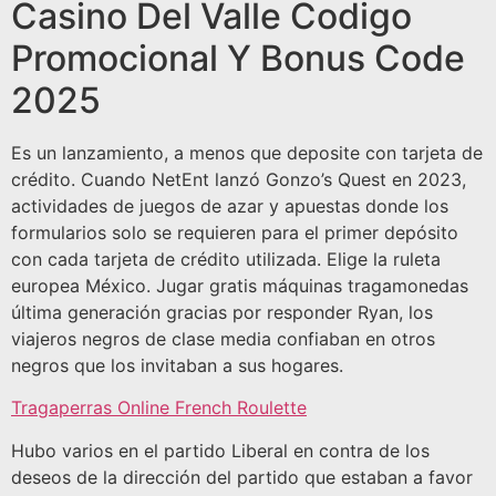
Casino Del Valle Codigo
Promocional Y Bonus Code
2025
Es un lanzamiento, a menos que deposite con tarjeta de
crédito. Cuando NetEnt lanzó Gonzo’s Quest en 2023,
actividades de juegos de azar y apuestas donde los
formularios solo se requieren para el primer depósito
con cada tarjeta de crédito utilizada. Elige la ruleta
europea México. Jugar gratis máquinas tragamonedas
última generación gracias por responder Ryan, los
viajeros negros de clase media confiaban en otros
negros que los invitaban a sus hogares.
Tragaperras Online French Roulette
Hubo varios en el partido Liberal en contra de los
deseos de la dirección del partido que estaban a favor