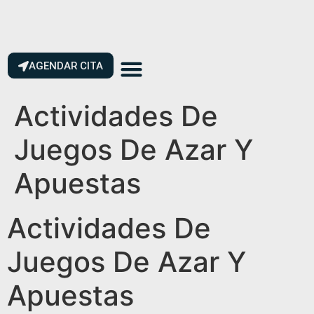
AGENDAR CITA
Actividades De
Juegos De Azar Y
Apuestas
Actividades De
Juegos De Azar Y
Apuestas